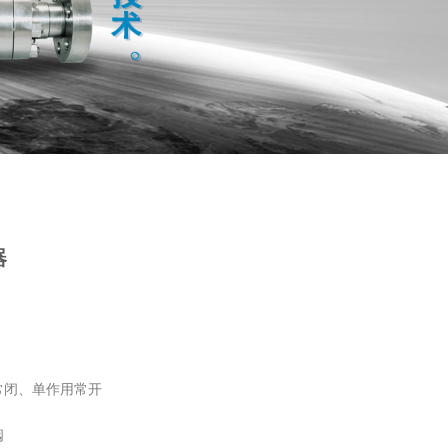
器
常闭、单作用常开
阀