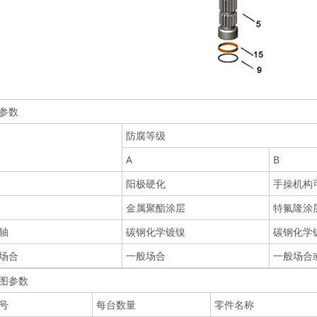
参数
防腐等级
A
B
阳极硬化
手操机构
金属聚酯涂层
特氟隆涂
轴
碳钢化学镀镍
碳钢化学
场合
一般场合
一般场合
图参数
号
每台数量
零件名称