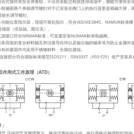
组合式预符荷安全弹簧组，不论在装配过程或使用现场中，都能方便而安
外部侧面两个单独调节螺钉对于已安装在阀门上的执行器更是精确方便，
置较长调节螺钉。
多功能位置指示器，现场可视化指示，符合VID/VIE3845、NAMUR
传感器（倍加福、图尔克）。
气源接口符合NRMAR标准，可直接安装NUMAR标准电磁阀。
齿条背面的复合材料轴瓦和活塞导向环以及输出轴的轴承等为防止金属对金
所有的紧固件均采用不锈钢材料，长期抗腐蚀。
连接部分符合国际标准规范ISO5211，DIN3337（F03-F25）使产安
双作用式工作原理（ATD）
W：
进气.压缩空气克服弹簧力。推动活塞向外运动，执行器输出轴逆时针转动（0