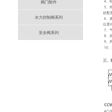
4、
阀门附件
5、
处配
水力控制阀系列
6、
位置
7、
安全阀系列
8、
9、
10、
三、
CC
A口