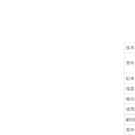
技术
零件
缸体
端盖
输出
使用
解剖
零件