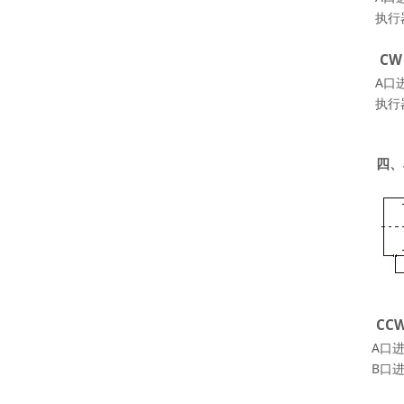
执行
CW
A口
执行
四、
CC
A口
B口