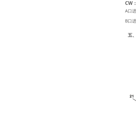
CW
A口
B口
五