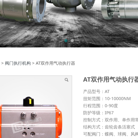
T双作用气动执行器
>
阀门执行机构
>
AT双作用气动执行器
AT双作用气动执行
产品型号：AT
扭矩范围：10-10000NM
行程范围：0-90度
防护等级：IP67
控制方式：双作用、单作用
结构方式：齿轮齿条活塞式
可配阀门：蝶阀、球阀、风