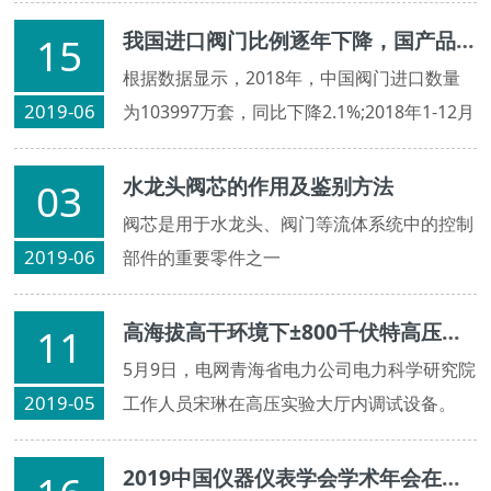
关，同时与阀门的压力、温度及介质的浓度等
诸因素有着一定内在联系。
我国进口阀门比例逐年下降，国产品牌强势崛起
15
根据数据显示，2018年，中国阀门进口数量
2019-06
为103997万套，同比下降2.1%;2018年1-12月
中国阀门进口金额为7328128千美元，同比增
长20%。业内人士认为，阀门进口数量的下
水龙头阀芯的作用及鉴别方法
03
降，体现了国产阀门在质量、技术等方面的提
阀芯是用于水龙头、阀门等流体系统中的控制
升。
2019-06
部件的重要零件之一
高海拔高干环境下±800千伏特高压阀厅空气净距试验研究
11
5月9日，电网青海省电力公司电力科学研究院
2019-05
工作人员宋琳在高压实验大厅内调试设备。
2019中国仪器仪表学会学术年会在京隆重举办