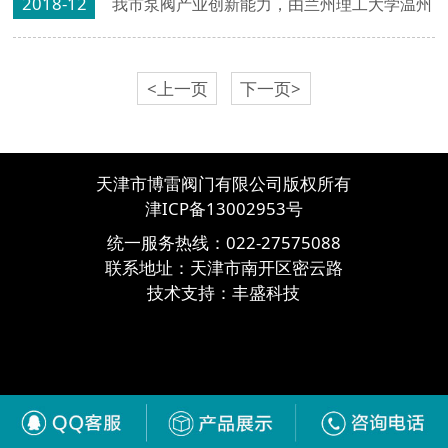
2018-12
我市泵阀产业创新能力，由兰州理工大学温州
泵阀工程研究院牵头，联合市内多家企业与科
研院所，组织申报的温州市泵阀制造业创新中
<上一页
下一页>
心于11月30日正式认定成立。
天津市博雷阀门有限公司版权所有
津ICP备13002953号
统一服务热线：
022-27575088
联系地址：天津市南开区密云路
技术支持：
丰盛科技
津ICP备13002953号-3