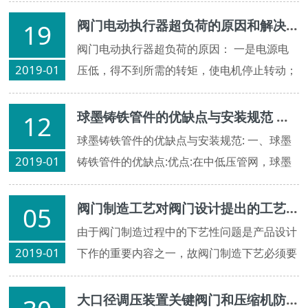
升，逐渐受到人们推崇。核电阀门是核电项目
中用量较大的设备，随着行业的快速发展，核
阀门电动执行器超负荷的原因和解决方法!
19
电阀门的需求规模将不断扩大。
阀门电动执行器超负荷的原因： 一是电源电
2019-01
压低，得不到所需的转矩，使电机停止转动；
球墨铸铁管件的优缺点与安装规范 球墨铸铁管件防腐处理
12
球墨铸铁管件的优缺点与安装规范: 一、球墨
2019-01
铸铁管件的优缺点:优点:在中低压管网，球墨
铸铁管具有运行安全可靠，破损率低，施工维
修方便、快捷，防腐性能优异等。
阀门制造工艺对阀门设计提出的工艺性要求
05
由于阀门制造过程中的下艺性问题是产品设计
2019-01
下作的重要内容之一，故阀门制造下艺必须要
对阀门设计提出一此下艺性的要求。主要的下
艺性要求如下
大口径调压装置关键阀门和压缩机防喘阀成功通过级新产品鉴定