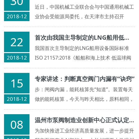
30
近日，中国机械工业联合会与中国通用机械工
2018-12
业协会受能源局委托，在天津市主持召开
了“天然气大口径调压装置关键阀门和压缩机
防喘阀新产品鉴定会”。该阀门是目前国内压
首次由我国主导制定的LNG船用低温阀门国际标准正式发布
22
力、口径较大的调压装置关键阀门。
我国首次主导制定的LNG船用设备国际标准
2018-12
ISO 21157:2018《船舶和海上技术 低温球阀
设计和试验要求》、ISO 21159:2018《船舶
和海上技术 低温蝶阀 设计和试验要求》于
专家讲述：判断真空阀门内漏有“诀窍”
15
2018年11月由国际标准化组织（ISO）正式发
步：闸阀内漏，能耗核算先“知道”。装置每天
布，标志着我国在高技术船舶国际标准制定领
2018-12
做的能耗核算，今天与昨天相比，原料相同，
域取得重要突破。
如果收率下降，在排除工艺、仪表原因外，我
会初步判断可能有闸阀内漏，造成能耗升高。
温州市泵阀制造业创新中心正式认定成立
08
为加快推进工业经济高质量发展，进一步提升